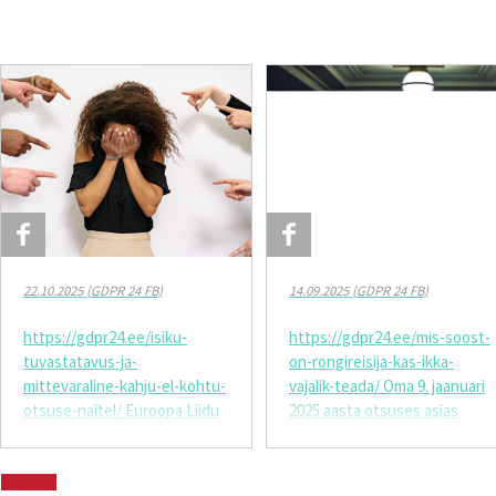
22.10.2025 (GDPR 24 FB)
14.09.2025 (GDPR 24 FB)
https://gdpr24.ee/isiku-
https://gdpr24.ee/mis-soost-
tuvastatavus-ja-
on-rongireisija-kas-ikka-
mittevaraline-kahju-el-kohtu-
vajalik-teada/ Oma 9. jaanuari
otsuse-naitel/ Euroopa Liidu
2025 aasta otsuses asjas
kohus otsustas 01.10.2025, et
C‑394/23 Mousse versus
Euroopa Komisjon peab
Commission nationale de
andmesubjektile maksma 50
l’informatique et des libertés