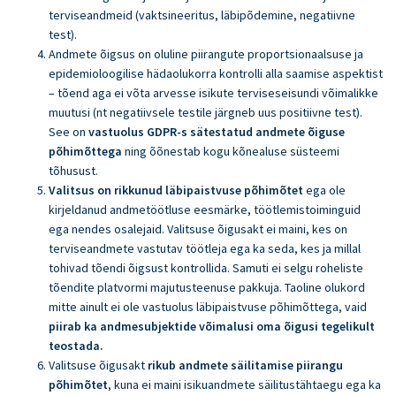
terviseandmeid (vaktsineeritus, läbipõdemine, negatiivne
test).
Andmete õigsus on oluline piirangute proportsionaalsuse ja
epidemioloogilise hädaolukorra kontrolli alla saamise aspektist
– tõend aga ei võta arvesse isikute terviseseisundi võimalikke
muutusi (nt negatiivsele testile järgneb uus positiivne test).
See on
vastuolus GDPR-s sätestatud andmete õiguse
põhimõttega
ning õõnestab kogu kõnealuse süsteemi
tõhusust.
Valitsus on rikkunud läbipaistvuse põhimõtet
ega ole
kirjeldanud andmetöötluse eesmärke, töötlemistoiminguid
ega nendes osalejaid. Valitsuse õigusakt ei maini, kes on
terviseandmete vastutav töötleja ega ka seda, kes ja millal
tohivad tõendi õigsust kontrollida. Samuti ei selgu roheliste
tõendite platvormi majutusteenuse pakkuja. Taoline olukord
mitte ainult ei ole vastuolus läbipaistvuse põhimõttega, vaid
piirab ka andmesubjektide võimalusi oma õigusi tegelikult
teostada.
Valitsuse õigusakt
rikub andmete säilitamise piirangu
põhimõtet
, kuna ei maini isikuandmete säilitustähtaegu ega ka
Liitu uudiskirjaga