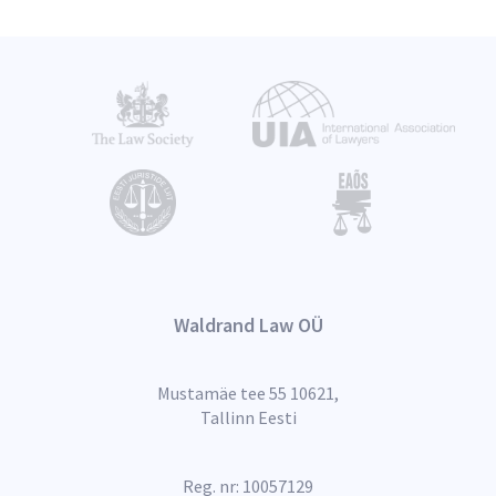
000 eurot kahjutasu. Euroopa
(CNIL), SNCF Connect asus
Komisjon avaldas pressiteate
Euroopa Liidu kohus
pettusevastase uurimise
seisukohale, et
kohta ning töötles
minimaalsuspõhimõtet
ebaseaduslikult isikuandmeid,
järgides ei ole andmete
sh levitas üleliigset infot.
kogumine reisija soolise
Kaasuse keskmes on
määratluse kohta
teadlane, kes sai oma uuri...
põhjendatud. Põhjend...
Waldrand Law OÜ
Mustamäe tee 55 10621,
Tallinn Eesti
Reg. nr: 10057129