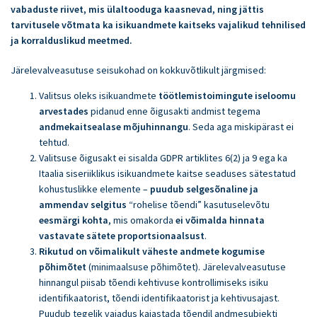
vabaduste riivet, mis ülaltooduga kaasnevad, ning jättis
tarvitusele võtmata ka isikuandmete kaitseks vajalikud tehnilised
ja korralduslikud meetmed.
Järelevalveasutuse seisukohad on kokkuvõtlikult järgmised:
Valitsus oleks isikuandmete
töötlemistoimingute iseloomu
arvestades
pidanud enne õigusakti andmist tegema
andmekaitsealase mõjuhinnangu
. Seda aga miskipärast ei
tehtud.
Valitsuse õigusakt ei sisalda GDPR artiklites 6(2) ja 9 ega ka
Itaalia siseriiklikus isikuandmete kaitse seaduses sätestatud
kohustuslikke elemente –
puudub selgesõnaline ja
ammendav selgitus
“rohelise tõendi” kasutuselevõtu
eesmärgi kohta
, mis omakorda
ei võimalda hinnata
vastavate sätete proportsionaalsust
.
Rikutud on võimalikult väheste andmete kogumise
põhimõtet
(minimaalsuse põhimõtet). Järelevalveasutuse
hinnangul piisab tõendi kehtivuse kontrollimiseks isiku
identifikaatorist, tõendi identifikaatorist ja kehtivusajast.
Puudub tegelik vajadus kajastada tõendil andmesubjekti