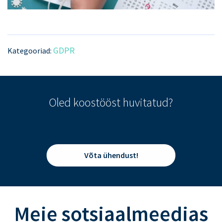
GDPR
Kategooriad:
Oled koostööst huvitatud?
Võta ühendust!
Meie sotsiaalmeedias