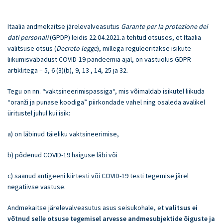
E
Itaalia andmekaitse järelevalveasutus
Garante per la protezione dei
En
dati personali
(GPDP) leidis 22.04.2021.a tehtud otsuses, et Itaalia
valitsuse otsus (
Decreto legge
), millega reguleeritakse isikute
liikumisvabadust COVID-19 pandeemia ajal, on vastuolus GDPR
artiklitega – 5, 6 (3)(b), 9, 13 , 14, 25 ja 32.
Tegu on nn. “vaktsineerimispassiga“, mis võimaldab isikutel liikuda
“oranži ja punase koodiga” piirkondade vahel ning osaleda avalikel
üritustel juhul kui isik:
a) on läbinud täieliku vaktsineerimise,
b) põdenud COVID-19 haiguse läbi või
c) saanud antigeeni kiirtesti või COVID-19 testi tegemise järel
negatiivse vastuse.
Andmekaitse järelevalveasutus asus seisukohale, et
valitsus ei
võtnud selle otsuse tegemisel arvesse andmesubjektide õiguste ja