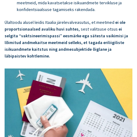
meetmeid, mida kavatsetakse isikuandmete tervikluse ja
konfidentsiaalsuse tagamiseks rakendada.
Liitu meie uudiskirjaga ja ole alati kursis meie
Ülaltoodu alusel leidis Itaalia järelevalveasutus, et meetmed
ei ole
tegemistega. Uudiskirja tellimisest saad
proportsionaalsed avaliku huvi suhtes,
sest valitsuse otsus
ei
loobuda igal ajal.
selgita “vaktsineerimispassi” eesmärke ega sätesta vaikimisi ja
lõimitud andmekaitse meetmeid selleks, et tagada eriliigiliste
isikuandmete kaitstus ning andmesubjektide õiglane ja
läbipaistev kohtlemine.
Tutvu GDPR24.ee
privaatsusteatega
Uudiskirjast loobumiseks
vajuta siia